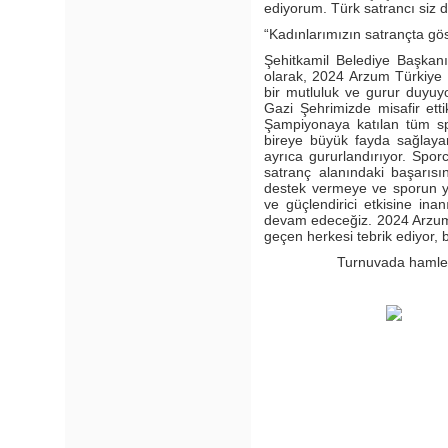
ediyorum. Türk satrancı siz de
“Kadınlarımızın satrançta göst
Şehitkamil Belediye Başkanı
olarak, 2024 Arzum Türkiye 
bir mutluluk ve gurur duyuyo
Gazi Şehrimizde misafir ett
Şampiyonaya katılan tüm sp
bireye büyük fayda sağlayan 
ayrıca gururlandırıyor. Spor
satranç alanındaki başarısı
destek vermeye ve sporun y
ve güçlendirici etkisine ina
devam edeceğiz. 2024 Arzum
geçen herkesi tebrik ediyor, b
Turnuvada hamle 