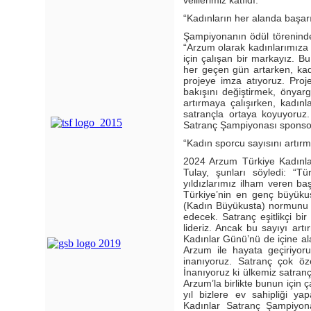
velilerimiz katıldı.
“Kadınların her alanda başar
Şampiyonanın ödül törenin
“Arzum olarak kadınlarımıza 
için çalışan bir markayız. B
her geçen gün artarken, kad
projeye imza atıyoruz. Proj
bakışını değiştirmek, önyarg
artırmaya çalışırken, kadınl
satrançla ortaya koyuyoruz.
Satranç Şampiyonası sponso
“Kadın sporcu sayısını artırm
2024 Arzum Türkiye Kadınla
Tulay, şunları söyledi: “T
yıldızlarımız ilham veren ba
Türkiye’nin en genç büyüku
(Kadın Büyükusta) normunu d
edecek. Satranç eşitlikçi bir
lideriz. Ancak bu sayıyı art
Kadınlar Günü’nü de içine al
Arzum ile hayata geçiriyor
inanıyoruz. Satranç çok öze
İnanıyoruz ki ülkemiz satrançl
Arzum’la birlikte bunun için 
yıl bizlere ev sahipliği y
Kadınlar Satranç Şampiyona