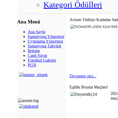
Kategori Ödülleri
Arzum Türkiye Kadınlar Sat
Ana Menü
Ana Sayfa
Şampiyona Yönergesi
Uygulama Yönergesi
Şampiyona Takvimi
İletişim
Canlı Yayın
Fotoğraf Galerisi
PGN
Devamını oku...
Eşitlik Bozma Maçları!
2024
maçl