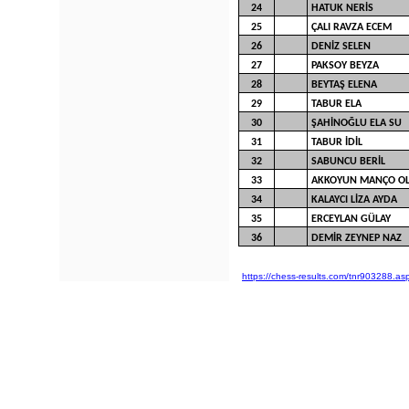
24
HATUK NERİS
25
ÇALI RAVZA ECEM
26
DENİZ SELEN
27
PAKSOY BEYZA
28
BEYTAŞ ELENA
29
TABUR ELA
30
ŞAHİNOĞLU ELA SU
31
TABUR İDİL
32
SABUNCU BERİL
33
AKKOYUN MANÇO OL
34
KALAYCI LİZA AYDA
35
ERCEYLAN GÜLAY
36
DEMİR ZEYNEP NAZ
https://chess-results.com/tnr903288.as