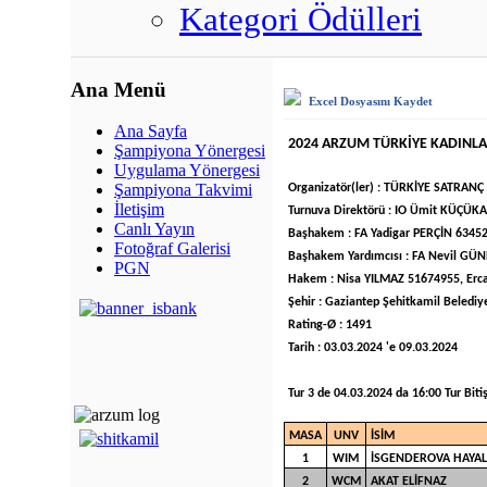
Kategori Ödülleri
Ana Menü
Excel Dosyasını Kaydet
Ana Sayfa
2024 ARZUM TÜRKİYE KADINL
Şampiyona Yönergesi
Uygulama Yönergesi
Şampiyona Takvimi
Organizatör(ler) : TÜRKİYE SATRA
İletişim
Turnuva Direktörü : IO Ümit KÜÇ
Canlı Yayın
Başhakem : FA Yadigar PERÇİN 6345
Fotoğraf Galerisi
Başhakem Yardımcısı : FA Nevil G
PGN
Hakem : Nisa YILMAZ 51674955, Er
Şehir : Gaziantep Şehitkamil Belediy
Rating-Ø : 1491
Tarih : 03.03.2024 'e 09.03.2024
Tur 3 de 04.03.2024 da 16:00 Tur Biti
MASA
UNV
İSİM
1
WIM
İSGENDEROVA HAYAL
2
WCM
AKAT ELİFNAZ