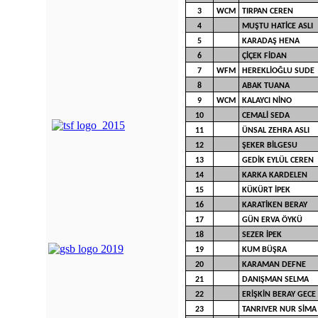
3
WCM
TIRPAN CEREN
4
MUŞTU HATİCE ASLI
5
KARADAŞ HENA
6
ÇİÇEK FİDAN
7
WFM
HEREKLİOĞLU SUDE
8
ABAK TUANA
9
WCM
KALAYCI NİNO
10
CEMALİ SEDA
11
ÜNSAL ZEHRA ASLI
12
ŞEKER BİLGESU
13
GEDİK EYLÜL CEREN
14
KARKA KARDELEN
15
KÜKÜRT İPEK
16
KARATİKEN BERAY
17
GÜN ERVA ÖYKÜ
18
SEZER İPEK
19
KUM BÜŞRA
20
KARAMAN DEFNE
21
DANIŞMAN SELMA
22
ERİŞKİN BERAY GECE
23
TANRIVER NUR SİMA