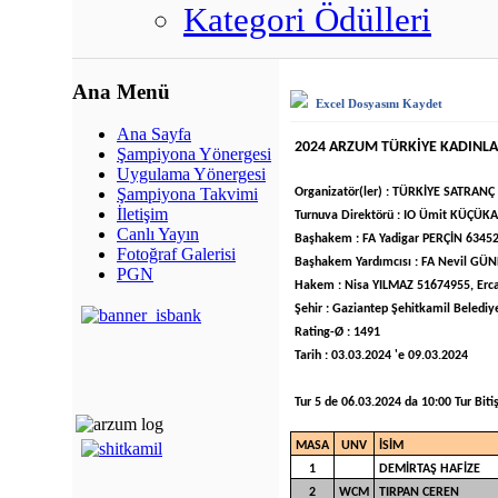
Kategori Ödülleri
Ana Menü
Excel Dosyasını Kaydet
Ana Sayfa
2024 ARZUM TÜRKİYE KADINL
Şampiyona Yönergesi
Uygulama Yönergesi
Şampiyona Takvimi
Organizatör(ler) : TÜRKİYE SATRA
İletişim
Turnuva Direktörü : IO Ümit KÜÇ
Canlı Yayın
Başhakem : FA Yadigar PERÇİN 6345
Fotoğraf Galerisi
Başhakem Yardımcısı : FA Nevil G
PGN
Hakem : Nisa YILMAZ 51674955, Er
Şehir : Gaziantep Şehitkamil Belediy
Rating-Ø : 1491
Tarih : 03.03.2024 'e 09.03.2024
Tur 5 de 06.03.2024 da 10:00 Tur Bitiş
MASA
UNV
İSİM
1
DEMİRTAŞ HAFİZE
2
WCM
TIRPAN CEREN