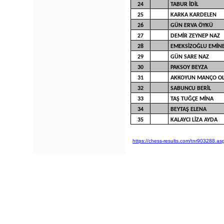
24
TABUR İDİL
25
KARKA KARDELEN
26
GÜN ERVA ÖYKÜ
27
DEMİR ZEYNEP NAZ
28
EMEKSİZOĞLU EMİNE
29
GÜN SARE NAZ
30
PAKSOY BEYZA
31
AKKOYUN MANÇO OL
32
SABUNCU BERİL
33
TAŞ TUĞÇE MİNA
34
BEYTAŞ ELENA
35
KALAYCI LİZA AYDA
https://chess-results.com/tnr903288.as