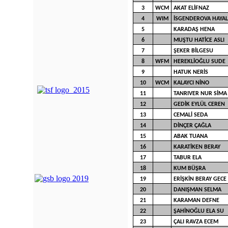
3
WCM
AKAT ELİFNAZ
4
WIM
İSGENDEROVA HAYAL
5
KARADAŞ HENA
6
MUŞTU HATİCE ASLI
7
ŞEKER BİLGESU
8
WFM
HEREKLİOĞLU SUDE
9
HATUK NERİS
10
WCM
KALAYCI NİNO
11
TANRIVER NUR SİMA
12
GEDİK EYLÜL CEREN
13
CEMALİ SEDA
14
DİNÇER ÇAĞLA
15
ABAK TUANA
16
KARATİKEN BERAY
17
TABUR ELA
18
KUM BÜŞRA
19
ERİŞKİN BERAY GECE
20
DANIŞMAN SELMA
21
KARAMAN DEFNE
22
ŞAHİNOĞLU ELA SU
23
ÇALI RAVZA ECEM