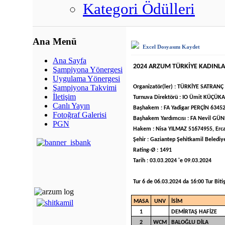
Kategori Ödülleri
Ana Menü
Excel Dosyasını Kaydet
Ana Sayfa
2024 ARZUM TÜRKİYE KADINL
Şampiyona Yönergesi
Uygulama Yönergesi
Şampiyona Takvimi
Organizatör(ler) : TÜRKİYE SATRA
İletişim
Turnuva Direktörü : IO Ümit KÜÇ
Canlı Yayın
Başhakem : FA Yadigar PERÇİN 6345
Fotoğraf Galerisi
Başhakem Yardımcısı : FA Nevil G
PGN
Hakem : Nisa YILMAZ 51674955, Er
Şehir : Gaziantep Şehitkamil Belediy
Rating-Ø : 1491
Tarih : 03.03.2024 'e 09.03.2024
Tur 6 de 06.03.2024 da 16:00 Tur Bitiş
MASA
UNV
İSİM
1
DEMİRTAŞ HAFİZE
2
WCM
BALOĞLU DİLA