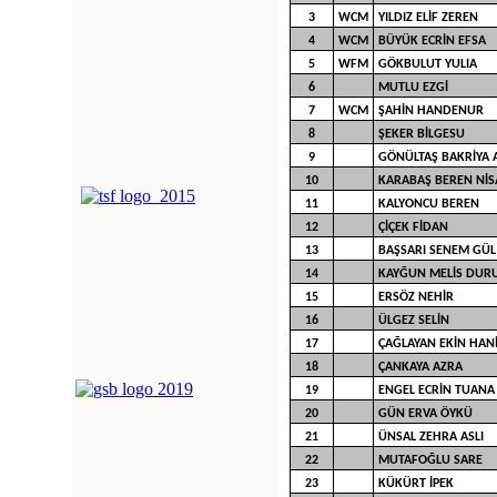
3
WCM
YILDIZ ELİF ZEREN
4
WCM
BÜYÜK ECRİN EFSA
5
WFM
GÖKBULUT YULIA
6
MUTLU EZGİ
7
WCM
ŞAHİN HANDENUR
8
ŞEKER BİLGESU
9
GÖNÜLTAŞ BAKRİYA 
10
KARABAŞ BEREN NİS
11
KALYONCU BEREN
12
ÇİÇEK FİDAN
13
BAŞSARI SENEM GÜL
14
KAYĞUN MELİS DUR
15
ERSÖZ NEHİR
16
ÜLGEZ SELİN
17
ÇAĞLAYAN EKİN HAN
18
ÇANKAYA AZRA
19
ENGEL ECRİN TUANA
20
GÜN ERVA ÖYKÜ
21
ÜNSAL ZEHRA ASLI
22
MUTAFOĞLU SARE
23
KÜKÜRT İPEK