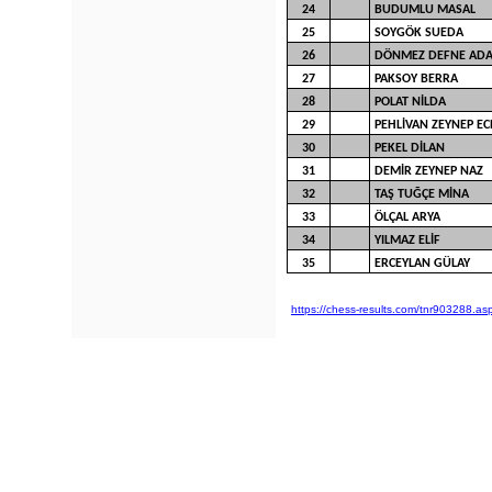
24
BUDUMLU MASAL
25
SOYGÖK SUEDA
26
DÖNMEZ DEFNE AD
27
PAKSOY BERRA
28
POLAT NİLDA
29
PEHLİVAN ZEYNEP EC
30
PEKEL DİLAN
31
DEMİR ZEYNEP NAZ
32
TAŞ TUĞÇE MİNA
33
ÖLÇAL ARYA
34
YILMAZ ELİF
35
ERCEYLAN GÜLAY
https://chess-results.com/tnr903288.as