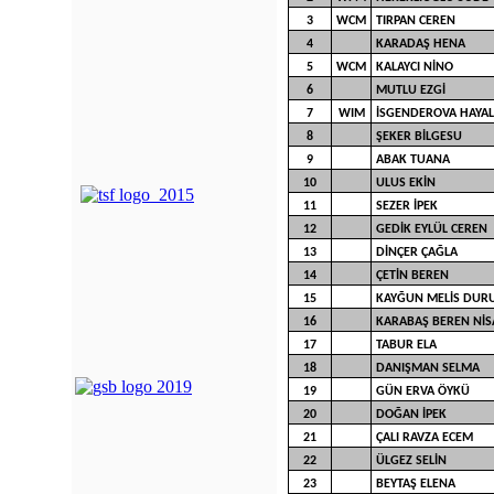
3
WCM
TIRPAN CEREN
4
KARADAŞ HENA
5
WCM
KALAYCI NİNO
6
MUTLU EZGİ
7
WIM
İSGENDEROVA HAYAL
8
ŞEKER BİLGESU
9
ABAK TUANA
10
ULUS EKİN
11
SEZER İPEK
12
GEDİK EYLÜL CEREN
13
DİNÇER ÇAĞLA
14
ÇETİN BEREN
15
KAYĞUN MELİS DUR
16
KARABAŞ BEREN NİS
17
TABUR ELA
18
DANIŞMAN SELMA
19
GÜN ERVA ÖYKÜ
20
DOĞAN İPEK
21
ÇALI RAVZA ECEM
22
ÜLGEZ SELİN
23
BEYTAŞ ELENA