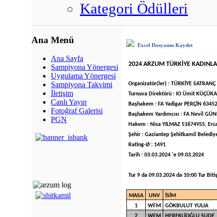
Kategori Ödülleri
Ana Menü
Excel Dosyasını Kaydet
Ana Sayfa
2024 ARZUM TÜRKİYE KADINL
Şampiyona Yönergesi
Uygulama Yönergesi
Şampiyona Takvimi
Organizatör(ler) : TÜRKİYE SATRA
İletişim
Turnuva Direktörü : IO Ümit KÜÇ
Canlı Yayın
Başhakem : FA Yadigar PERÇİN 6345
Fotoğraf Galerisi
Başhakem Yardımcısı : FA Nevil G
PGN
Hakem : Nisa YILMAZ 51674955, Er
Şehir : Gaziantep Şehitkamil Belediy
Rating-Ø : 1491
Tarih : 03.03.2024 'e 09.03.2024
Tur 9 da 09.03.2024 da 10:00 Tur Bitiş
MASA
UNV
İSİM
1
WFM
GÖKBULUT YULIA
2
WFM
HEREKLİOĞLU SUDE