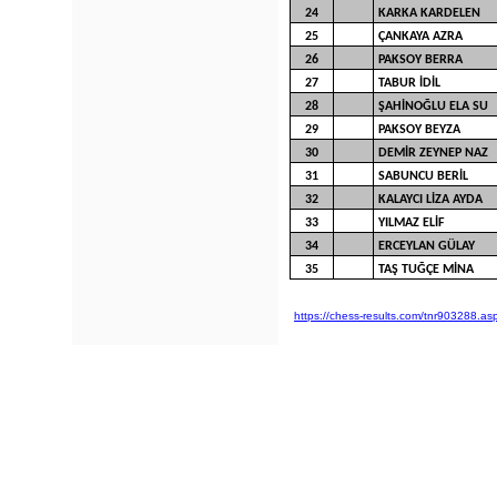
24
KARKA KARDELEN
25
ÇANKAYA AZRA
26
PAKSOY BERRA
27
TABUR İDİL
28
ŞAHİNOĞLU ELA SU
29
PAKSOY BEYZA
30
DEMİR ZEYNEP NAZ
31
SABUNCU BERİL
32
KALAYCI LİZA AYDA
33
YILMAZ ELİF
34
ERCEYLAN GÜLAY
35
TAŞ TUĞÇE MİNA
https://chess-results.com/tnr903288.as