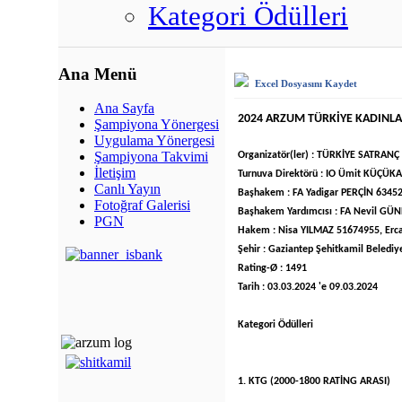
Kategori Ödülleri
Ana Menü
Excel Dosyasını Kaydet
Ana Sayfa
2024 ARZUM TÜRKİYE KADINL
Şampiyona Yönergesi
Uygulama Yönergesi
Şampiyona Takvimi
Organizatör(ler) : TÜRKİYE SATRA
İletişim
Turnuva Direktörü : IO Ümit KÜÇ
Canlı Yayın
Başhakem : FA Yadigar PERÇİN 6345
Fotoğraf Galerisi
Başhakem Yardımcısı : FA Nevil G
PGN
Hakem : Nisa YILMAZ 51674955, Er
Şehir : Gaziantep Şehitkamil Belediy
Rating-Ø : 1491
Tarih : 03.03.2024 'e 09.03.2024
Kategori Ödülleri
1. KTG (2000-1800 RATİNG ARASI)